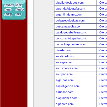
alquilerdevideos.com
Ofert
aprendafotografia.com
Ofert
argentinateamo.com
Ofert
bolsasecologicas.com
Ofert
buscamascotas.com
Ofert
catalogodebelleza.com
Ofert
concursofotografia.com
Ofert
contactosprivados.com
Ofert
disertar.com
Ofert
e-calidad.com
Ofert
e-cargas.com
Ofert
e-cosmetica.com
Ofert
e-cupon.com
Ofert
e-grupos.com
Ofert
e-inteligencia.com
Ofert
e-Kiosco.com
Ofert
e-opiniones.com
Ofert
e-padres.com
Ofert