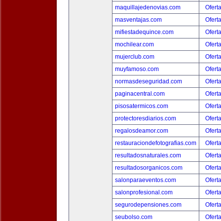
maquillajedenovias.com
Ofert
masventajas.com
Ofert
mifiestadequince.com
Ofert
mochilear.com
Ofert
mujerclub.com
Ofert
muyfamoso.com
Ofert
normasdeseguridad.com
Ofert
paginacentral.com
Ofert
pisosatermicos.com
Ofert
protectoresdiarios.com
Ofert
regalosdeamor.com
Ofert
restauraciondefotografias.com
Ofert
resultadosnaturales.com
Ofert
resultadosorganicos.com
Ofert
salonparaeventos.com
Ofert
salonprofesional.com
Ofert
segurodepensiones.com
Ofert
seubolso.com
Ofert