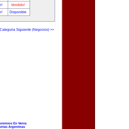
ar!
Vendido!
ar!
Disponible
Categoria Siguiente (Negocios) >>
ominios En Venta
strias Argentinas