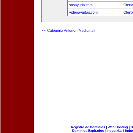
sosayuda.com
Ofert
videoayudas.com
Ofert
<< Categoria Anterior (Medicina)
Registro de Dominios
|
Web Hosting
|
D
Dominios Expirados
|
Industrias
|
Indu