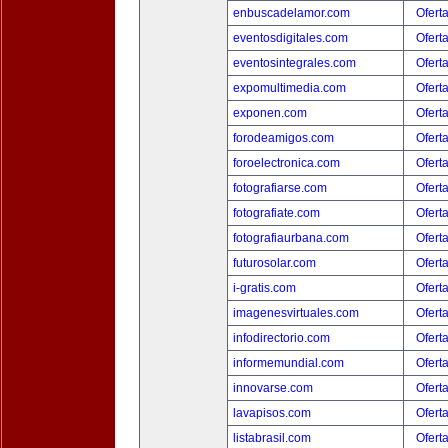
enbuscadelamor.com
Ofert
eventosdigitales.com
Ofert
eventosintegrales.com
Ofert
expomultimedia.com
Ofert
exponen.com
Ofert
forodeamigos.com
Ofert
foroelectronica.com
Ofert
fotografiarse.com
Ofert
fotografiate.com
Ofert
fotografiaurbana.com
Ofert
futurosolar.com
Ofert
i-gratis.com
Ofert
imagenesvirtuales.com
Ofert
infodirectorio.com
Ofert
informemundial.com
Ofert
innovarse.com
Ofert
lavapisos.com
Ofert
listabrasil.com
Ofert