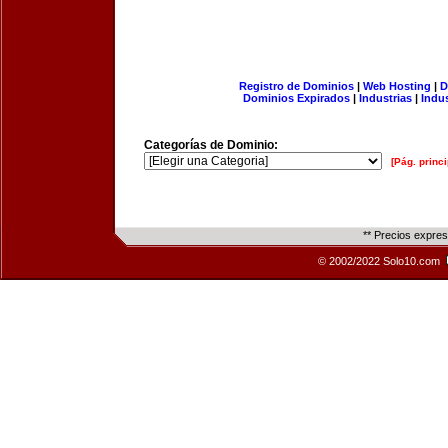
Registro de Dominios
|
Web Hosting
|
D
Dominios Expirados
|
Industrias
|
Indu
Categorías de Dominio:
[Pág. princi
** Precios expre
© 2002/2022 Solo10.com