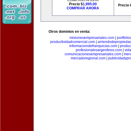
COMPRAR AHORA
Precio $
1,995.00
Precio 
COMPRAR AHORA
Otros dominios en venta:
misionesempresariales.com
|
portfoli
productividadcomercial.com
|
arriendodepropieda
informaciondefranquicias.com
|
produc
profesionalesargentinos.com
|
vid
comunicacionesempresariales.com
|
mer
mercadoregional.com
|
publicidadyp