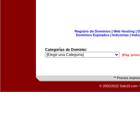
Registro de Dominios
|
Web Hosting
|
D
Dominios Expirados
|
Industrias
|
Indu
Categorías de Dominio:
[Pág. princi
** Precios expre
© 2002/2022 Solo10.com