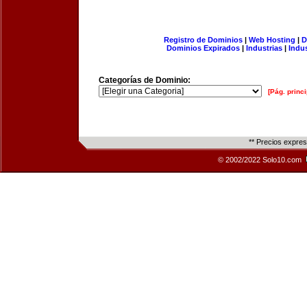
Registro de Dominios
|
Web Hosting
|
D
Dominios Expirados
|
Industrias
|
Indu
Categorías de Dominio:
[Pág. princi
** Precios expre
© 2002/2022 Solo10.com