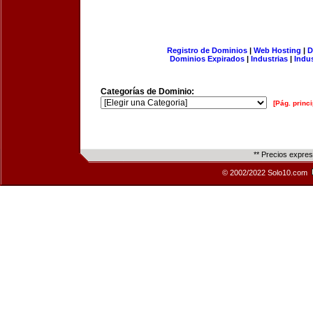
Registro de Dominios
|
Web Hosting
|
D
Dominios Expirados
|
Industrias
|
Indu
Categorías de Dominio:
[Pág. princi
** Precios expre
© 2002/2022 Solo10.com