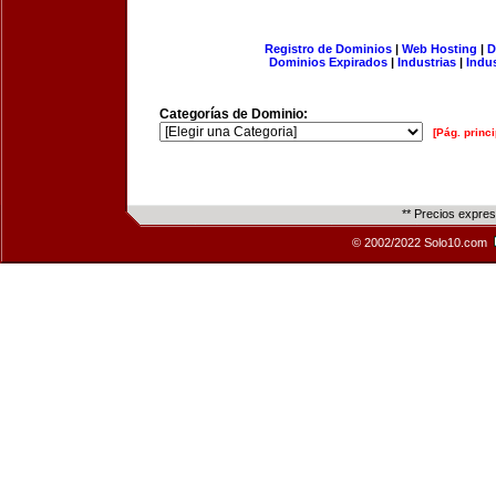
Registro de Dominios
|
Web Hosting
|
D
Dominios Expirados
|
Industrias
|
Indu
Categorías de Dominio:
[Pág. princi
** Precios expre
© 2002/2022 Solo10.com