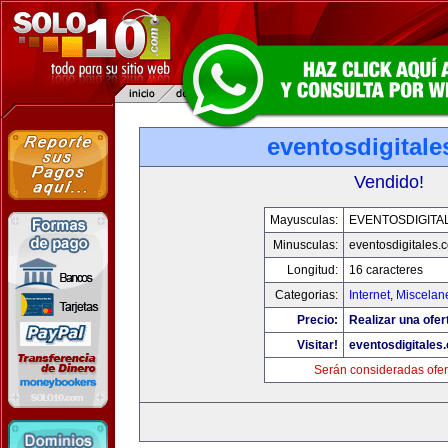
eventosdigital
Vendido!
Mayusculas:
EVENTOSDIGITA
Minusculas:
eventosdigitales.
Longitud:
16 caracteres
Categorias:
Internet
,
Miscelane
Precio:
Realizar una ofer
Visitar!
eventosdigitales
Serán consideradas ofer