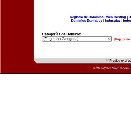
Registro de Dominios
|
Web Hosting
|
D
Dominios Expirados
|
Industrias
|
Indu
Categorías de Dominio:
[Pág. princi
** Precios expre
© 2002/2022 Solo10.com