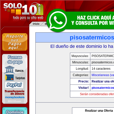
pisosatermico
El dueño de este dominio lo ha
Mayusculas:
PISOSATERMI
Minusculas:
pisosatermicos
Longitud:
14 caracteres
Categorias:
Miscelaneas (va
Precio:
Realizar una of
Visitar!
pisosatermico
Serán consideradas ofer
Realizar una Oferta