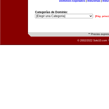
Dominios Expirados
|
Industrias
|
Indu
Categorías de Dominio:
[Pág. princi
** Precios expre
© 2002/2022 Solo10.com