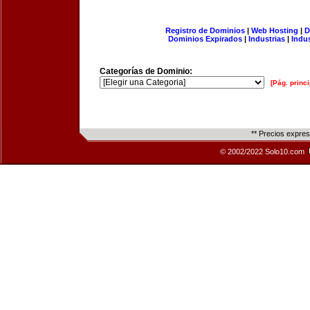
Registro de Dominios
|
Web Hosting
|
D
Dominios Expirados
|
Industrias
|
Indu
Categorías de Dominio:
[Pág. princi
** Precios expre
© 2002/2022 Solo10.com