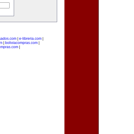
sados.com
|
e-libreria.com
|
om
|
boliviacompras.com
|
ompras.com
|