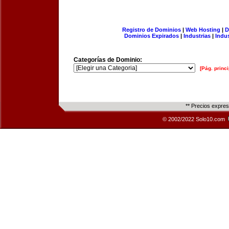
Registro de Dominios
|
Web Hosting
|
D
Dominios Expirados
|
Industrias
|
Indu
Categorías de Dominio:
[Pág. princi
** Precios expre
© 2002/2022 Solo10.com