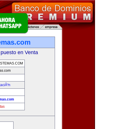
temas.com
 puesto en Venta
ISTEMAS.COM
as.com
taciÃ³n
emas.com
tas