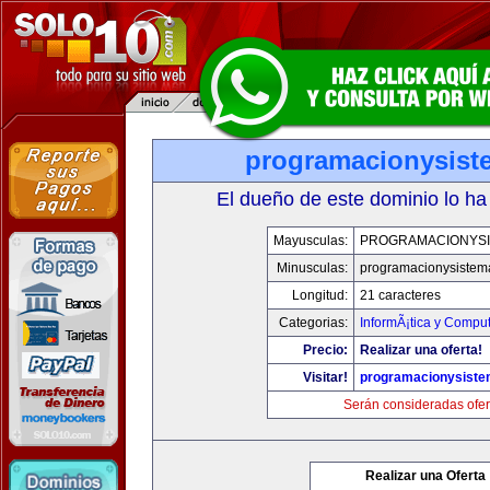
programacionysis
El dueño de este dominio lo ha
Mayusculas:
PROGRAMACIONYS
Minusculas:
programacionysistem
Longitud:
21 caracteres
Categorias:
InformÃ¡tica y Compu
Precio:
Realizar una oferta!
Visitar!
programacionysist
Serán consideradas ofer
Realizar una Oferta