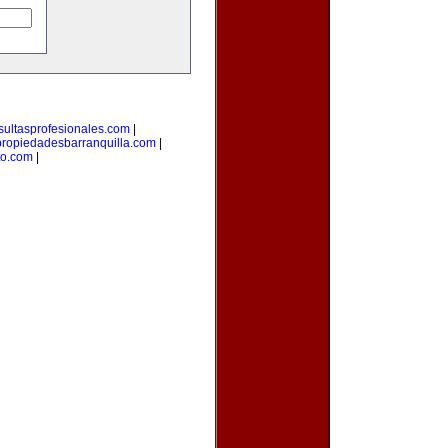
sultasprofesionales.com
|
propiedadesbarranquilla.com
|
to.com
|