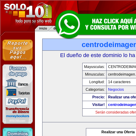
centrodeimage
El dueño de este dominio lo ha
Mayusculas:
CENTRODEIMA
Minusculas:
centrodeimagen
Longitud:
14 caracteres
Categorias:
Negocios
Precio:
Realizar una ofe
Visitar!
centrodeimage
Serán consideradas ofer
Realizar una Oferta