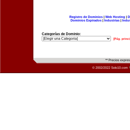
Registro de Dominios
|
Web Hosting
|
D
Dominios Expirados
|
Industrias
|
Indu
Categorías de Dominio:
[Pág. princi
** Precios expre
© 2002/2022 Solo10.com