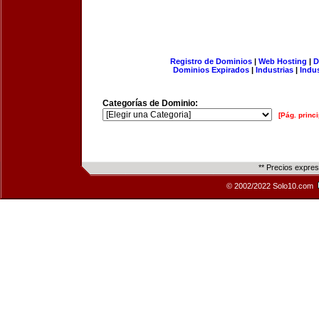
Registro de Dominios
|
Web Hosting
|
D
Dominios Expirados
|
Industrias
|
Indu
Categorías de Dominio:
[Pág. princi
** Precios expre
© 2002/2022 Solo10.com