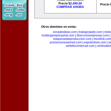
COMPRAR AHORA
Precio $
2,490.00
Precio 
COMPRAR AHORA
Otros dominios en venta:
zonadeideas.com
|
trabajosweb.com
|
moto
holdingempresarial.com
|
direccionempresas.com
|
maquinasdeproduccion.com
|
movilink.co
promocionesenred.com
|
expobolivia.com
|
s
ambitocomercial.com
|
centrode