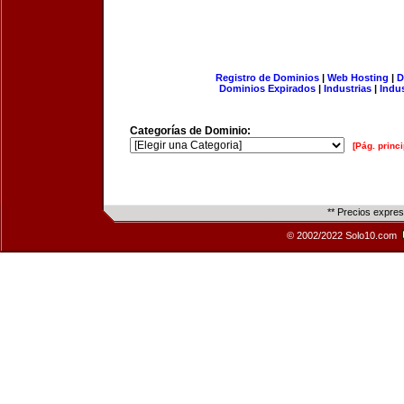
Registro de Dominios
|
Web Hosting
|
D
Dominios Expirados
|
Industrias
|
Indu
Categorías de Dominio:
[Pág. princi
** Precios expre
© 2002/2022 Solo10.com