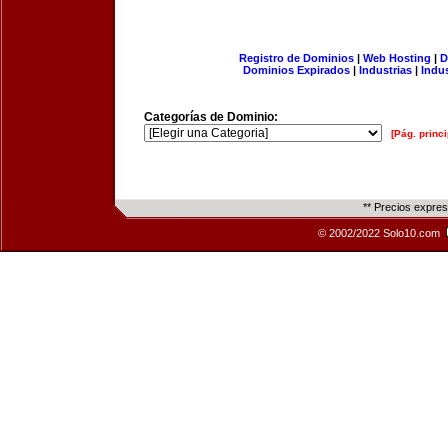
Registro de Dominios
|
Web Hosting
|
D
Dominios Expirados
|
Industrias
|
Indu
Categorías de Dominio:
[Pág. princi
** Precios expre
© 2002/2022 Solo10.com