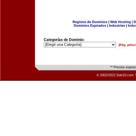
Registro de Dominios
|
Web Hosting
|
D
Dominios Expirados
|
Industrias
|
Indu
Categorías de Dominio:
[Pág. princi
** Precios expre
© 2002/2022 Solo10.com