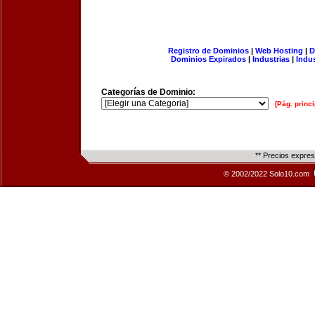
Registro de Dominios
|
Web Hosting
|
D
Dominios Expirados
|
Industrias
|
Indu
Categorías de Dominio:
[Pág. princi
** Precios expre
© 2002/2022 Solo10.com