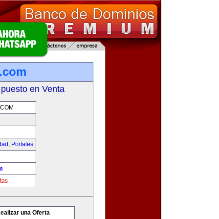
g.com
 puesto en Venta
.COM
idad
,
Portales
m
tas
ealizar una Oferta