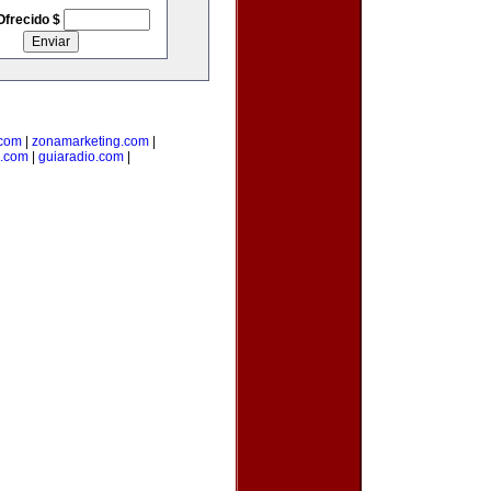
Ofrecido $
.com
|
zonamarketing.com
|
a.com
|
guiaradio.com
|