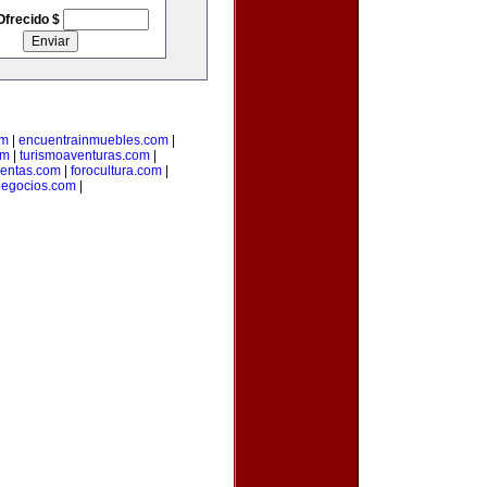
Ofrecido $
om
|
encuentrainmuebles.com
|
om
|
turismoaventuras.com
|
uentas.com
|
forocultura.com
|
ynegocios.com
|