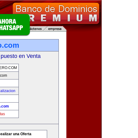
o.com
 puesto en Venta
ERO.COM
.com
alizacion
o.com
tas
ealizar una Oferta