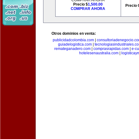
COMPRAR AHORA
Precio $
1,500.00
Precio 
COMPRAR AHORA
Otros dominios en venta:
publicidadcolombia.com
|
consultoriadenegocio.c
guiadelogistica.com
|
tecnologiasindustriales.c
remateganadero.com
|
comprasrapidas.com
|
e-c
hotelesenaustralia.com
|
logistica