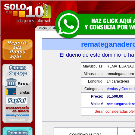
remateganader
El dueño de este dominio lo ha
Mayusculas:
REMATEGANAD
Minusculas:
remateganadero
Longitud:
14 caracteres
Categorias:
Ventas y Comerci
Precio:
$1,500.00
Visitar!
remateganader
Serán consideradas ofer
R