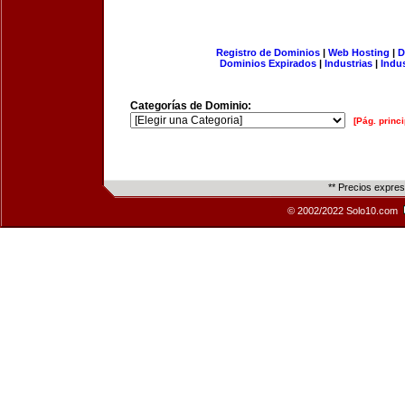
Registro de Dominios
|
Web Hosting
|
D
Dominios Expirados
|
Industrias
|
Indu
Categorías de Dominio:
[Pág. princi
** Precios expre
© 2002/2022 Solo10.com