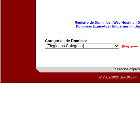
Registro de Dominios
|
Web Hosting
|
D
Dominios Expirados
|
Industrias
|
Indu
Categorías de Dominio:
[Pág. princi
** Precios expre
© 2002/2022 Solo10.com