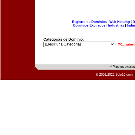
Registro de Dominios
|
Web Hosting
|
D
Dominios Expirados
|
Industrias
|
Indu
Categorías de Dominio:
[Pág. princi
** Precios expre
© 2002/2022 Solo10.com