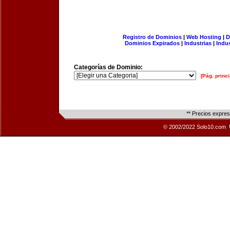
Registro de Dominios
|
Web Hosting
|
D
Dominios Expirados
|
Industrias
|
Indu
Categorías de Dominio:
[Pág. princi
** Precios expre
© 2002/2022 Solo10.com