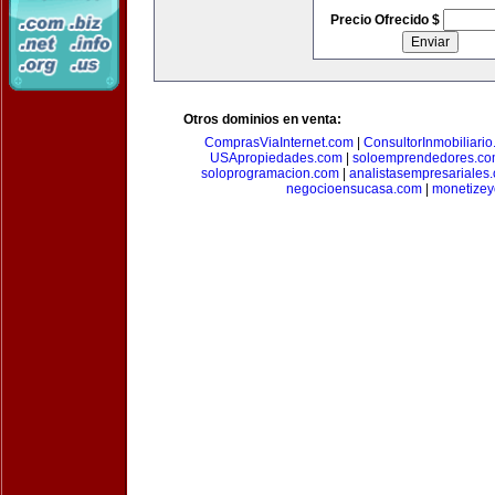
Precio Ofrecido $
Otros dominios en venta:
ComprasViaInternet.com
|
ConsultorInmobiliari
USApropiedades.com
|
soloemprendedores.c
soloprogramacion.com
|
analistasempresariales
negocioensucasa.com
|
monetize