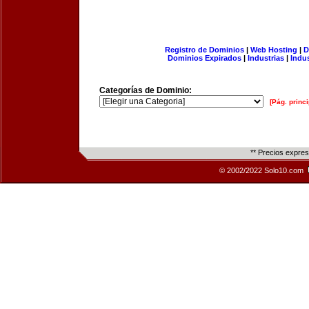
Registro de Dominios
|
Web Hosting
|
D
Dominios Expirados
|
Industrias
|
Indu
Categorías de Dominio:
[Pág. princi
** Precios expre
© 2002/2022 Solo10.com