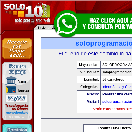
soloprogramaci
El dueño de este dominio lo ha
Mayusculas:
SOLOPROGRAMA
Minusculas:
soloprogramacion
Longitud:
16 caracteres
Categorias:
InformÃ¡tica y Co
Precio:
Realizar una ofert
Visitar!
soloprogramacio
Serán consideradas ofer
Realizar una Oferta