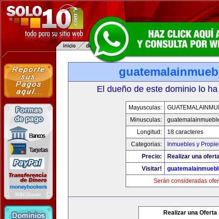
guatemalainmueb
El dueño de este dominio lo ha
Mayusculas:
GUATEMALAINMU
Minusculas:
guatemalainmuebl
Longitud:
18 caracteres
Categorias:
Inmuebles y Propi
Precio:
Realizar una oferta
Visitar!
guatemalainmueb
Serán consideradas ofer
Realizar una Oferta