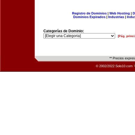
Registro de Dominios
|
Web Hosting
|
D
Dominios Expirados
|
Industrias
|
Indu
Categorías de Dominio:
[Pág. princi
** Precios expre
© 2002/2022 Solo10.com