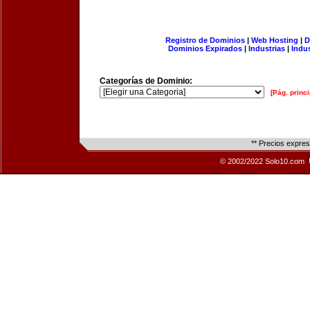
Registro de Dominios
|
Web Hosting
|
D
Dominios Expirados
|
Industrias
|
Indu
Categorías de Dominio:
[Pág. princi
** Precios expre
© 2002/2022 Solo10.com