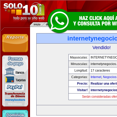
internetynegoci
Vendido!
Mayusculas:
INTERNETYNEGO
Minusculas:
internetynegocios
Longitud:
17 caracteres
Categorias:
Internet
,
Negocios
Precio:
Realizar una ofert
Visitar!
internetynegocio
Serán consideradas ofer