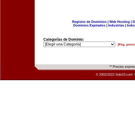
Registro de Dominios
|
Web Hosting
|
D
Dominios Expirados
|
Industrias
|
Indu
Categorías de Dominio:
[Pág. princi
** Precios expre
© 2002/2022 Solo10.com