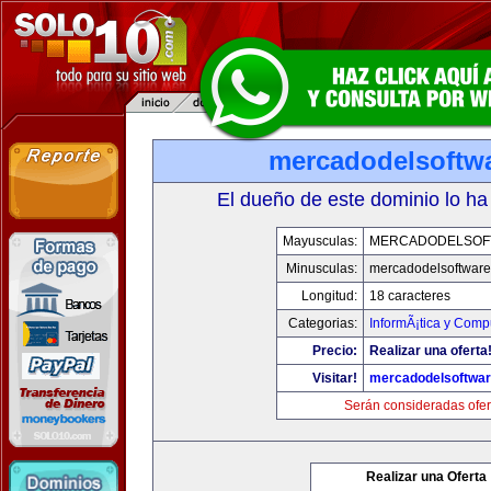
mercadodelsoftw
El dueño de este dominio lo ha
Mayusculas:
MERCADODELSOF
Minusculas:
mercadodelsoftwar
Longitud:
18 caracteres
Categorias:
InformÃ¡tica y Comp
Precio:
Realizar una oferta
Visitar!
mercadodelsoftwa
Serán consideradas ofer
Realizar una Oferta