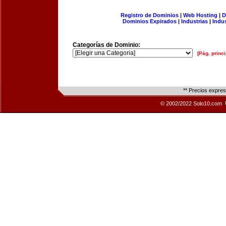
Registro de Dominios
|
Web Hosting
|
D
Dominios Expirados
|
Industrias
|
Indu
Categorías de Dominio:
[Pág. princi
** Precios expre
© 2002/2022 Solo10.com