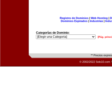
Registro de Dominios
|
Web Hosting
|
D
Dominios Expirados
|
Industrias
|
Indu
Categorías de Dominio:
[Pág. princi
** Precios expre
© 2002/2022 Solo10.com