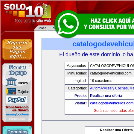
catalogodevehicu
El dueño de este dominio lo ha
Mayusculas:
CATALOGODEVEHICULO
Minusculas:
catalogodevehiculos.com
Longitud:
19 caracteres
Categorias:
AutomÃ³viles y Coches
,
Ma
Precio:
Realizar una oferta!
Visitar!
catalogodevehiculos.com
Serán consideradas ofer
Realizar una Oferta