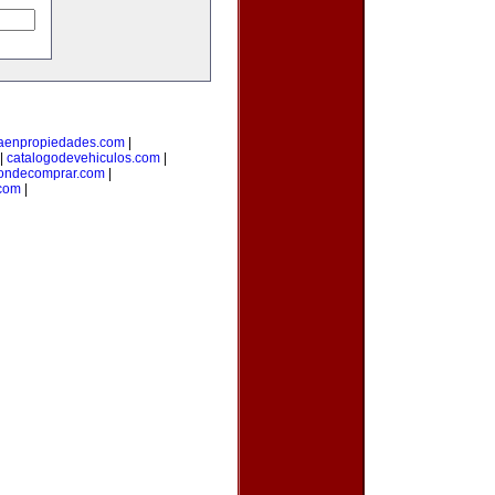
taenpropiedades.com
|
|
catalogodevehiculos.com
|
ondecomprar.com
|
com
|