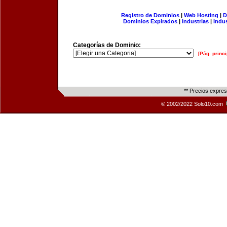
Registro de Dominios
|
Web Hosting
|
D
Dominios Expirados
|
Industrias
|
Indu
Categorías de Dominio:
[Pág. princi
** Precios expre
© 2002/2022 Solo10.com