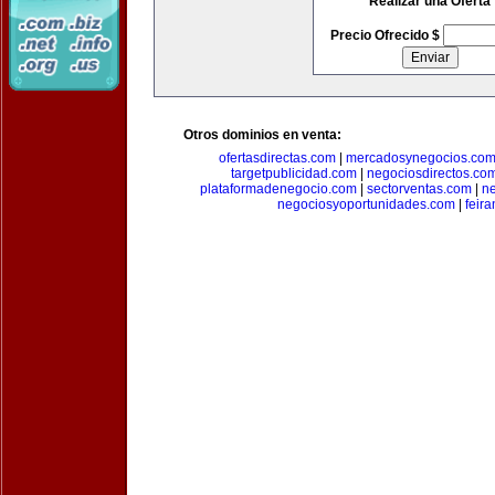
Realizar una Oferta
Precio Ofrecido $
Otros dominios en venta:
ofertasdirectas.com
|
mercadosynegocios.co
targetpublicidad.com
|
negociosdirectos.co
plataformadenegocio.com
|
sectorventas.com
|
ne
negociosyoportunidades.com
|
feir