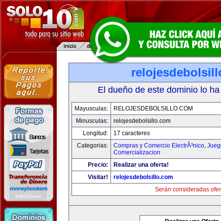
relojesdebolsil
El dueño de este dominio lo ha
Mayusculas:
RELOJESDEBOLSILLO.COM
Minusculas:
relojesdebolsillo.com
Longitud:
17 caracteres
Categorias:
Compras y Comercio ElectrÃ³nico
,
Jueg
Comercializacion
Precio:
Realizar una oferta!
Visitar!
relojesdebolsillo.com
Serán consideradas ofer