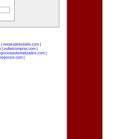
m
|
relojesdebolsillo.com
|
m
|
outletcompras.com
|
gociosautomatizados.com
|
anegocios.com
|