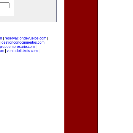
om
|
reservaciondevuelos.com
|
|
gestionconocimientos.com
|
grupoempresario.com
|
com
|
ventadetickets.com
|