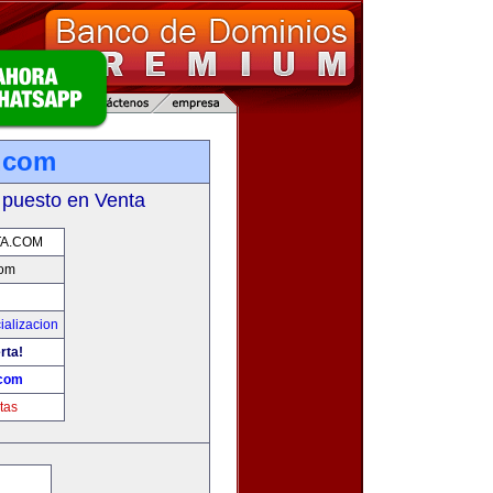
.com
 puesto en Venta
TA.COM
com
ializacion
rta!
.com
tas