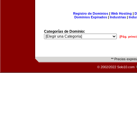
Registro de Dominios
|
Web Hosting
|
D
Dominios Expirados
|
Industrias
|
Indu
Categorías de Dominio:
[Pág. princi
** Precios expre
© 2002/2022 Solo10.com