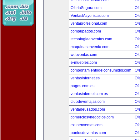
TecnicasDeVenta.com
Ofe
OfertaSegura.com
Ofe
VentasMayoristas.com
Ofe
ventaprofesional.com
Ofe
compupagos.com
Ofe
tecnologiaenventas.com
Ofe
maquinasenventa.com
Ofe
webventas.com
Ofe
e-muebles.com
Ofe
comportamientodelconsumidor.com
Ofe
ventasinternet.es
Ofe
pagos.com.es
Ofe
ventasinternet.com.es
Ofe
clubdeventajas.com
Ofe
ventadeusados.com
Ofe
comerciosynegocios.com
Ofe
exitoenventas.com
Ofe
puntosdeventas.com
Ofe