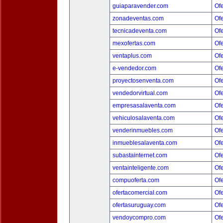
guiaparavender.com
Ofe
zonadeventas.com
Ofe
tecnicadeventa.com
Ofe
mexofertas.com
Ofe
ventaplus.com
Ofe
e-vendedor.com
Ofe
proyectosenventa.com
Ofe
vendedorvirtual.com
Ofe
empresasalaventa.com
Ofe
vehiculosalaventa.com
Ofe
venderinmuebles.com
Ofe
inmueblesalaventa.com
Ofe
subastainternet.com
Ofe
ventainteligente.com
Ofe
compuoferta.com
Ofe
ofertacomercial.com
Ofe
ofertasuruguay.com
Ofe
vendoycompro.com
Ofe