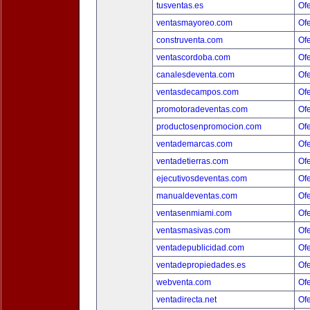
tusventas.es
Ofe
ventasmayoreo.com
Ofe
construventa.com
Ofe
ventascordoba.com
Ofe
canalesdeventa.com
Ofe
ventasdecampos.com
Ofe
promotoradeventas.com
Ofe
productosenpromocion.com
Ofe
ventademarcas.com
Ofe
ventadetierras.com
Ofe
ejecutivosdeventas.com
Ofe
manualdeventas.com
Ofe
ventasenmiami.com
Ofe
ventasmasivas.com
Ofe
ventadepublicidad.com
Ofe
ventadepropiedades.es
Ofe
webventa.com
Ofe
ventadirecta.net
Ofe